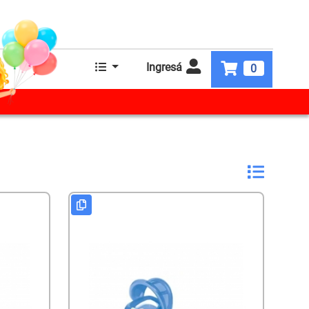
Ingresá
0