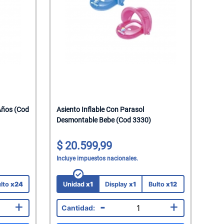
Años (Cod
Asiento Inflable Con Parasol
Desmontable Bebe (Cod 3330)
20.599,99
Incluye impuestos nacionales.
lto
x24
Unidad
x1
Display
x1
Bulto
x12
+
-
+