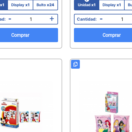
d
x1
Display
x1
Bulto
x24
Unidad
x1
Display
x1
Bu
-
+
-
Comprar
Comprar