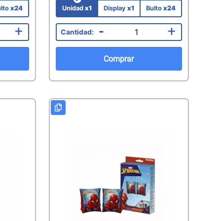
lto
x24
Unidad
x1
Display
x1
Bulto
x24
+
-
+
Comprar