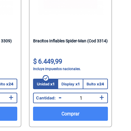
d 3309)
Bracitos Inflables Spider-Man (Cod 3314)
6.449,99
Incluye impuestos nacionales.
lto
x24
Unidad
x1
Display
x1
Bulto
x24
+
-
+
Comprar