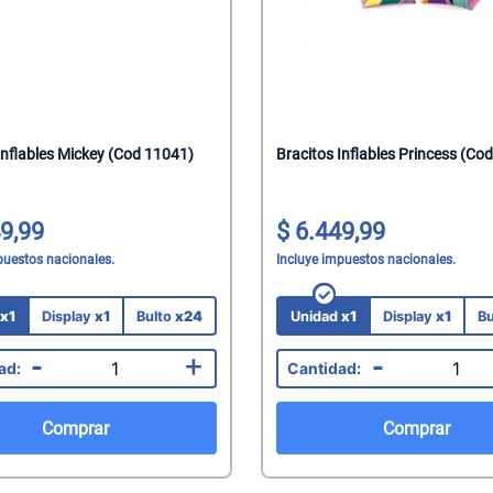
Inflables Mickey (Cod 11041)
Bracitos Inflables Princess (Co
9,99
6.449,99
puestos nacionales.
Incluye impuestos nacionales.
d
x1
Display
x1
Bulto
x24
Unidad
x1
Display
x1
Bu
-
+
-
Comprar
Comprar