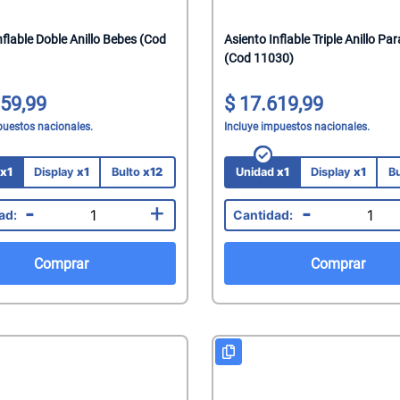
mate
nflable Doble Anillo Bebes (Cod
Asiento Inflable Triple Anillo Pa
acteriales
(Cod 11030)
s
aquillantes
59,99
17.619,99
eninas/Protectores
 Juguetes
puestos nacionales.
Incluye impuestos nacionales.
edas
ionales
d
x1
Display
x1
Bulto
x12
Unidad
x1
Display
x1
B
Capilares
-
+
-
Faciales
Mani
Comprar
Comprar