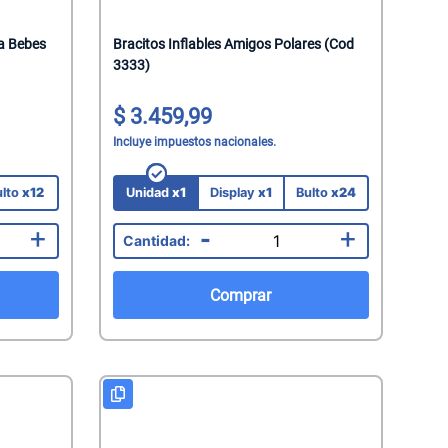
ra Bebes
Bracitos Inflables Amigos Polares (Cod
3333)
3.459,99
Incluye impuestos nacionales.
ulto
x12
Unidad
x1
Display
x1
Bulto
x24
+
-
+
Comprar