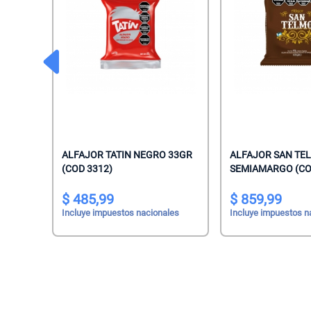
Salsas De To
Talco
Malvaviscos
Te Clasicos
Toallitas Antib
Mentitas
Te Saborizado
Toallitas Desm
Pastillas
Vinagre
Toallitas Fem
Pastillas Con
Yerbas
Toallitas Hum
Productos Reg
Tratamientos 
Regaliz
 56GR
ALFAJOR TATIN NEGRO 33GR
ALFAJOR SAN TE
(COD 3312)
SEMIAMARGO (CO
Tratamientos 
Turrones De 
485,99
859,99
les
Incluye impuestos nacionales
Incluye impuestos n