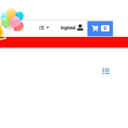
Ingresá
0