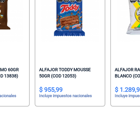
mate
acteriales
s
aquillantes
eninas/Protectores
 Juguetes
edas
ionales
Capilares
LMO 60GR
ALFAJOR TODDY MOUSSE
ALFAJOR RA
D 13838)
50GR (COD 12053)
BLANCO (CO
Faciales
Mani
955,99
1.289,
acionales
Incluye impuestos nacionales
Incluye impue