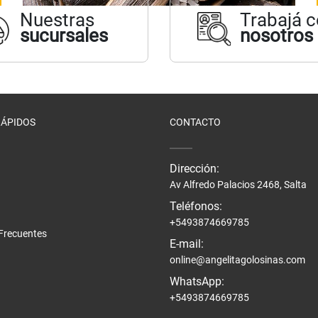
Nuestras
Trabajá 
sucursales
nosotros
RÁPIDOS
CONTACTO
Dirección:
Av Alfredo Palacios 2468, Salta
Teléfonos:
+5493874669785
Frecuentes
E-mail:
online@angelitagolosinas.com
WhatsApp:
+5493874669785