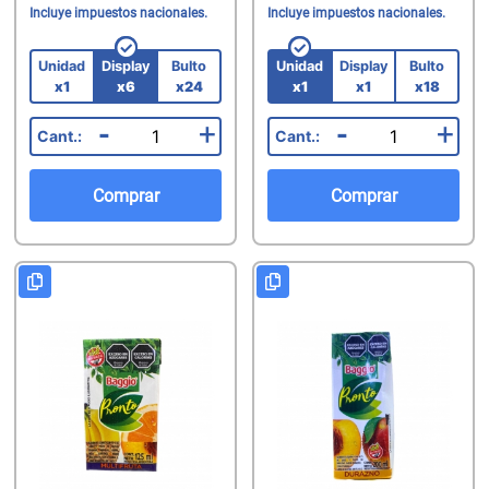
Incluye impuestos nacionales.
Incluye impuestos nacionales.
Unidad
Display
Bulto
Unidad
Display
Bulto
x1
x6
x24
x1
x1
x18
-
+
-
+
Comprar
Comprar