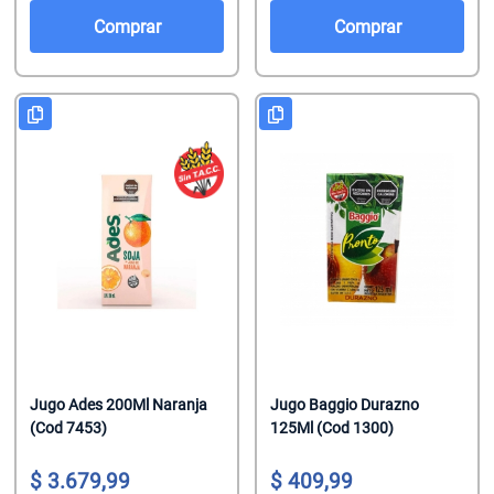
Salsas De To
Talco
Malvaviscos
Comprar
Comprar
Te Clasicos
Toallitas Antib
Mentitas
Te Saborizado
Toallitas Desm
Pastillas
Vinagre
Toallitas Fem
Pastillas Con
Yerbas
Toallitas Hum
Productos Reg
Tratamientos 
Regaliz
Tratamientos 
Turrones De 
Jugo Ades 200Ml Naranja
Jugo Baggio Durazno
(Cod 7453)
125Ml (Cod 1300)
3.679,99
409,99