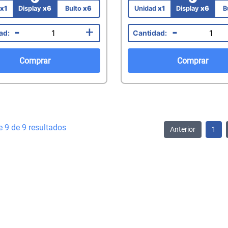
d
x1
Display
x6
Bulto
x6
Unidad
x1
Display
x6
B
-
+
-
Comprar
Comprar
e 9 de 9 resultados
Anterior
1