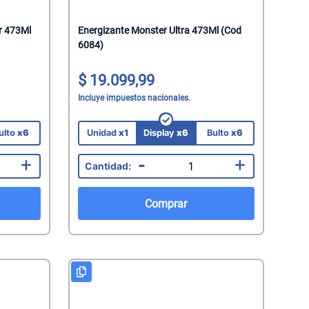
r 473Ml
Energizante Monster Ultra 473Ml (Cod
6084)
19.099,99
Incluye impuestos nacionales.
ulto
x6
Unidad
x1
Display
x6
Bulto
x6
+
-
+
Comprar