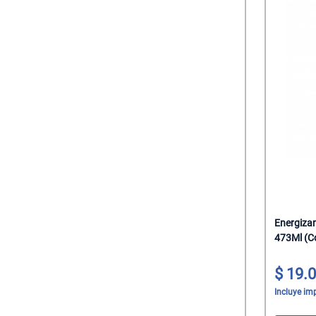
Energizan
473Ml (C
19.0
Incluye im