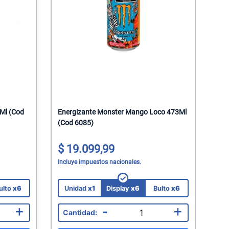
Ml (Cod
Energizante Monster Mango Loco 473Ml
(Cod 6085)
19.099,99
Incluye impuestos nacionales.
ulto
x6
Unidad
x1
Display
x6
Bulto
x6
+
-
+