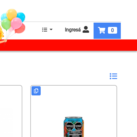
Ingresá
0