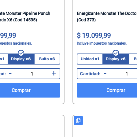
mate
nte Monster Pipeline Punch
Energizante Monster The Docto
acteriales
rdo X6 (Cod 14535)
(Cod 373)
s
aquillantes
99,99
19.099,99
eninas/Protectores
 Juguetes
puestos nacionales.
Incluye impuestos nacionales.
edas
ionales
d
x1
Display
x6
Bulto
x6
Unidad
x1
Display
x6
B
Capilares
-
+
-
Faciales
Mani
Comprar
Comprar