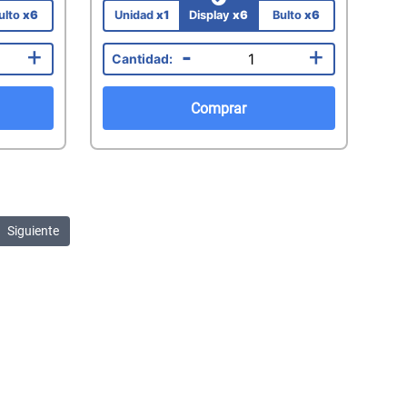
ulto
x6
Unidad
x1
Display
x6
Bulto
x6
+
-
+
Comprar
Siguiente