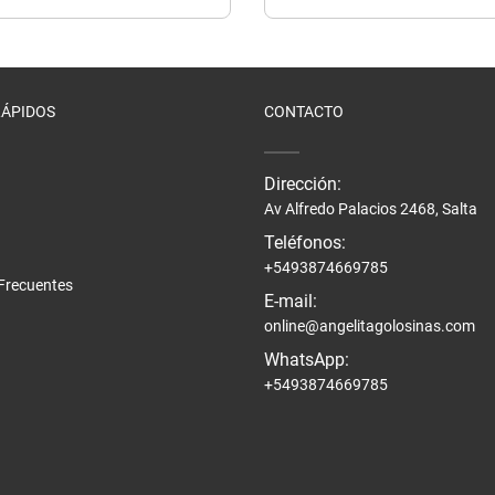
RÁPIDOS
CONTACTO
Dirección:
Av Alfredo Palacios 2468, Salta
Teléfonos:
+5493874669785
Frecuentes
E-mail:
online@angelitagolosinas.com
WhatsApp:
+5493874669785