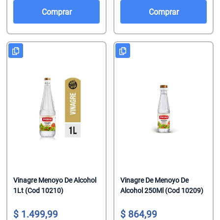
Salsas De To
Talco
Malvaviscos
Comprar
Comprar
Te Clasicos
Toallitas Antib
Mentitas
Te Saborizado
Toallitas Desm
Pastillas
Vinagre
Toallitas Fem
Pastillas Con
Yerbas
Toallitas Hum
Productos Reg
Tratamientos 
Regaliz
Tratamientos 
Turrones De 
Vinagre Menoyo De Alcohol
Vinagre De Menoyo De
1Lt (Cod 10210)
Alcohol 250Ml (Cod 10209)
1.499,99
864,99