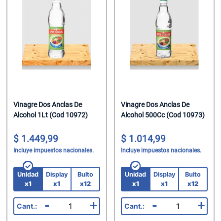
Helados
Suavizante P
Jabon Tocado
Chupetin Mast
Leche
Trapos/Rejilla
Maquillaje
Chupetin Polv
Leche Chocol
Velas
Oleo Calcareo
Chupetin Rell
Leche En Polv
Pañales
Combos
Legumbres
Pañuelos
Cremas Golos
Mate Cocido
Perfumes
Gomas
Vinagre Dos Anclas De
Vinagre Dos Anclas De
Alcohol 1Lt (Cod 10972)
Alcohol 500Cc (Cod 10973)
Mermeladas
Perfumes/Fra
Gomas En Dis
1.449,99
1.014,99
Polenta
Preservativos
Gomas En Disp
Incluye impuestos nacionales.
Incluye impuestos nacionales.
Pure De Toma
Protectores T
Gomas Rollo
Unidad
Display
Bulto
Unidad
Display
Bulto
Ramen
Shampoo
Halloween
x1
x1
x12
x1
x1
x12
-
+
-
+
Sal
Spray Fijador
Helados Seco