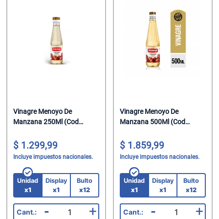
Vinagre Menoyo De
Vinagre Menoyo De
Manzana 250Ml (Cod
Manzana 500Ml (Cod
10214)
10215)
1.299,99
1.859,99
Incluye impuestos nacionales.
Incluye impuestos nacionales.
Unidad
Display
Bulto
Unidad
Display
Bulto
x1
x1
x12
x1
x1
x12
-
+
-
+