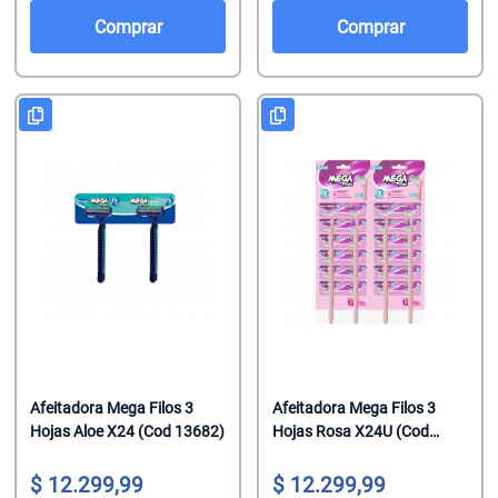
Salsas De To
Talco
Malvaviscos
Comprar
Comprar
Te Clasicos
Toallitas Antib
Mentitas
Te Saborizado
Toallitas Desm
Pastillas
Vinagre
Toallitas Fem
Pastillas Con
Yerbas
Toallitas Hum
Productos Reg
Tratamientos 
Regaliz
Tratamientos 
Turrones De 
Afeitadora Mega Filos 3
Afeitadora Mega Filos 3
Hojas Aloe X24 (Cod 13682)
Hojas Rosa X24U (Cod
13588)
12.299,99
12.299,99