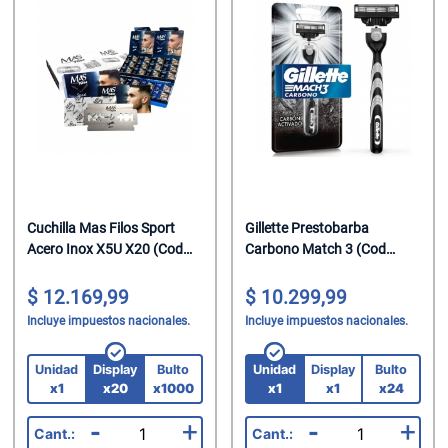
Cuchilla Mas Filos Sport
Gillette Prestobarba
Acero Inox X5U X20 (Cod
Carbono Match 3 (Cod
1765)
14104)
12.169,99
10.299,99
Incluye impuestos nacionales.
Incluye impuestos nacionales.
Unidad
Display
Bulto
Unidad
Display
Bulto
x1
x20
x1000
x1
x1
x24
-
+
-
+