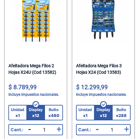
Helados
Suavizante P
Jabon Tocado
Chupetin Mast
Leche
Trapos/Rejilla
Maquillaje
Chupetin Polv
Leche Chocol
Velas
Oleo Calcareo
Chupetin Rell
Leche En Polv
Pañales
Combos
Legumbres
Pañuelos
Cremas Golos
Mate Cocido
Perfumes
Gomas
Afeitadora Mega Filos 2
Afeitadora Mega Filos 3
Hojas X24U (Cod 13582)
Hojas X24 (Cod 13583)
Mermeladas
Perfumes/Fra
Gomas En Dis
8.789,99
12.299,99
Polenta
Preservativos
Gomas En Disp
Incluye impuestos nacionales.
Incluye impuestos nacionales.
Pure De Toma
Protectores T
Gomas Rollo
Unidad
Display
Bulto
Unidad
Display
Bulto
Ramen
Shampoo
Halloween
x1
x12
x480
x1
x12
x288
-
+
-
+
Sal
Spray Fijador
Helados Seco