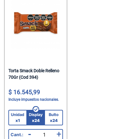
Torta Smack Doble Relleno
70Gr (Cod 394)
16.545,99
Incluye impuestos nacionales.
Unidad
Display
Bulto
x1
x24
x24
-
+