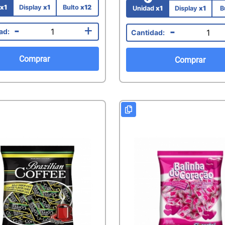
d
x1
Display
x1
Bulto
x12
Unidad
x1
Display
x1
B
-
+
-
Comprar
Comprar