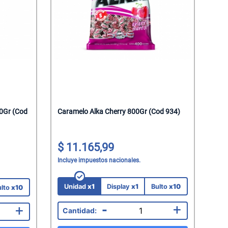
00Gr (Cod
Caramelo Alka Cherry 800Gr (Cod 934)
11.165,99
Incluye impuestos nacionales.
Unidad
x1
Display
x1
Bulto
x10
ulto
x10
-
+
+