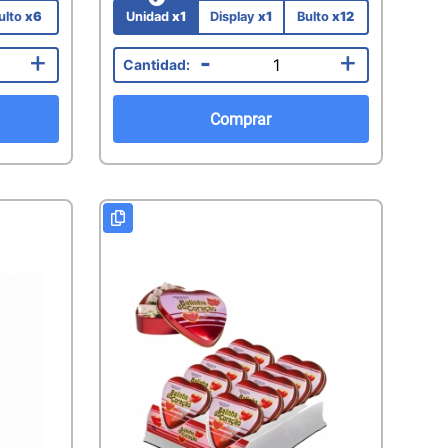
ulto
x6
Unidad
x1
Display
x1
Bulto
x12
+
-
+
Comprar