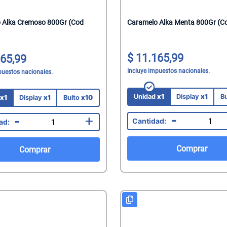
mate
 Alka Cremoso 800Gr (Cod
Caramelo Alka Menta 800Gr (C
acteriales
s
aquillantes
11.165,99
65,99
eninas/Protectores
 Juguetes
Incluye impuestos nacionales.
puestos nacionales.
edas
ionales
Unidad
x1
Display
x1
B
d
x1
Display
x1
Bulto
x10
Capilares
-
-
+
Faciales
Mani
Comprar
Comprar