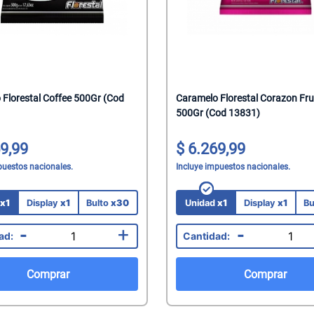
Florestal Coffee 500Gr (Cod
Caramelo Florestal Corazon Frut
500Gr (Cod 13831)
9,99
6.269,99
puestos nacionales.
Incluye impuestos nacionales.
d
x1
Display
x1
Bulto
x30
Unidad
x1
Display
x1
Bu
-
+
-
Comprar
Comprar