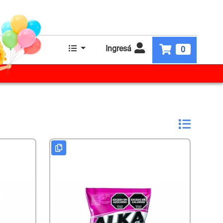
Ingresá
0