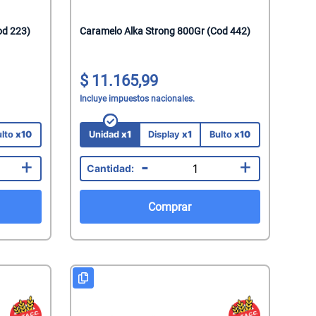
od 223)
Caramelo Alka Strong 800Gr (Cod 442)
11.165,99
Incluye impuestos nacionales.
ulto
x10
Unidad
x1
Display
x1
Bulto
x10
+
-
+
Comprar