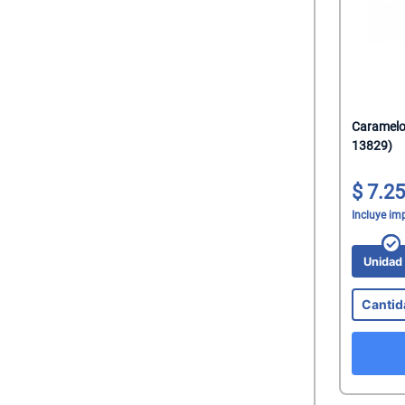
Caramelo 
13829)
7.25
Incluye im
Unida