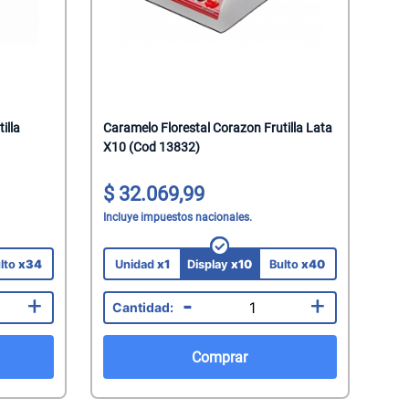
illa
Caramelo Florestal Corazon Frutilla Lata
X10 (Cod 13832)
32.069,99
Incluye impuestos nacionales.
lto
x34
Unidad
x1
Display
x10
Bulto
x40
+
-
+
Comprar