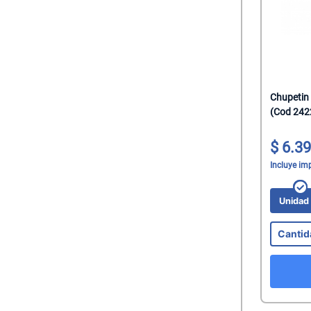
Chupetin
(Cod 242
6.39
Incluye im
Unida