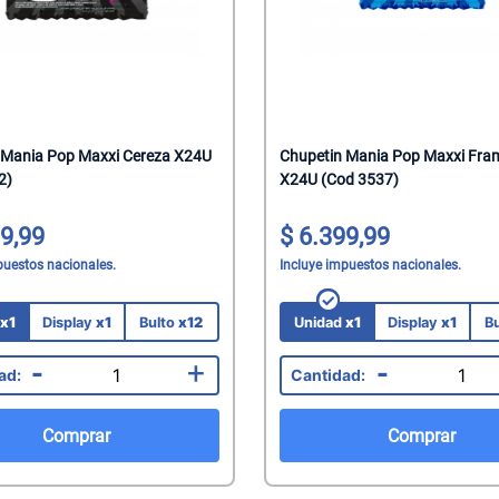
 Mania Pop Maxxi Cereza X24U
Chupetin Mania Pop Maxxi Fr
2)
X24U (Cod 3537)
9,99
6.399,99
puestos nacionales.
Incluye impuestos nacionales.
d
x1
Display
x1
Bulto
x12
Unidad
x1
Display
x1
B
-
+
-
Comprar
Comprar