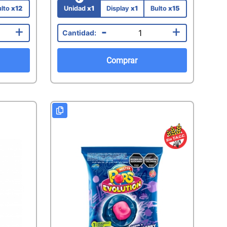
ulto
x12
Unidad
x1
Display
x1
Bulto
x15
+
-
+
Comprar