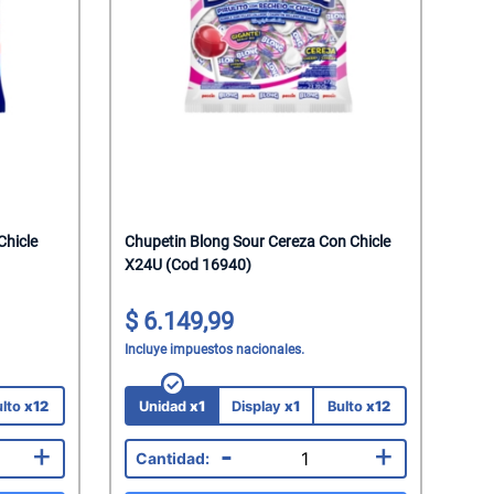
Chicle
Chupetin Blong Sour Cereza Con Chicle
X24U (Cod 16940)
6.149,99
Incluye impuestos nacionales.
ulto
x12
Unidad
x1
Display
x1
Bulto
x12
+
-
+