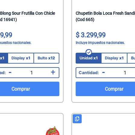
mate
Blong Sour Frutilla Con Chicle
Chupetin Bola Loca Fresh Sand
acteriales
d 16941)
(Cod 665)
s
aquillantes
9,99
3.299,99
eninas/Protectores
 Juguetes
puestos nacionales.
Incluye impuestos nacionales.
edas
ionales
d
x1
Display
x1
Bulto
x12
Unidad
x1
Display
x1
B
Capilares
-
+
-
Faciales
Mani
Comprar
Comprar