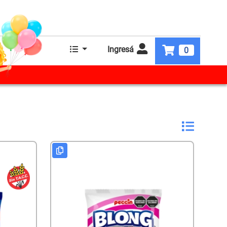
Ingresá
0