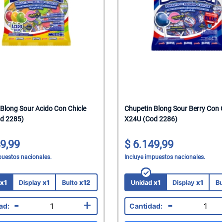
s
z Natural
Tacc
al
pagnes
alantes
elar
ks Salados
hocolate
sticables
Saborizadas
das
lenos
lenos
a
einar
ocolate
he
atero
Corporal
presas
tados
Blong Sour Acido Con Chicle
Chupetin Blong Sour Berry Con 
d 2285)
X24U (Cod 2286)
itar
colate
dos
roz
hocolate
os
roz
9,99
6.149,99
puestos nacionales.
Incluye impuestos nacionales.
s
as
Mani
rroz
co
eposteria
Chicle
d
x1
Display
x1
Bulto
x12
Unidad
x1
Display
x1
B
-
+
-
na
 Para Bebes
 Juguetes