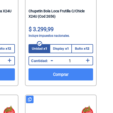
ia X24U
Chupetin Bola Loca Frutilla C/Chicle
X24U (Cod 2656)
3.299,99
Incluye impuestos nacionales.
ulto
x12
Unidad
x1
Display
x1
Bulto
x12
+
-
+
Comprar