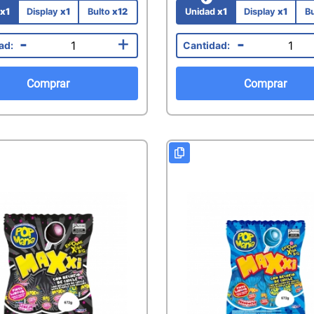
d
x1
Display
x1
Bulto
x12
Unidad
x1
Display
x1
B
-
+
-
Comprar
Comprar