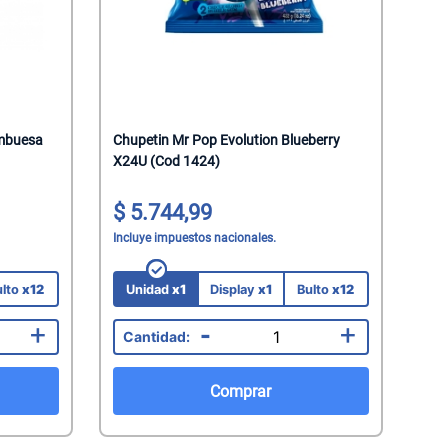
ambuesa
Chupetin Mr Pop Evolution Blueberry
X24U (Cod 1424)
5.744,99
Incluye impuestos nacionales.
ulto
x12
Unidad
x1
Display
x1
Bulto
x12
+
-
+
Comprar