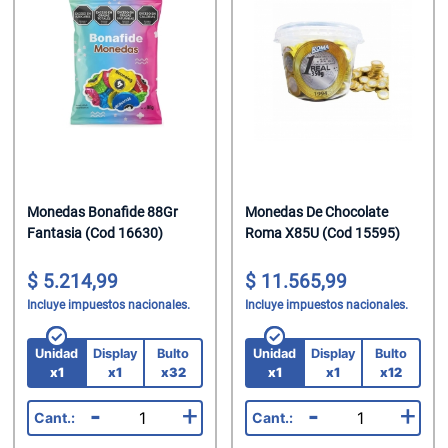
Helados
Suavizante P
Jabon Tocado
Chupetin Mast
Leche
Trapos/Rejilla
Maquillaje
Chupetin Polv
Leche Chocol
Velas
Oleo Calcareo
Chupetin Rell
Leche En Polv
Pañales
Combos
Legumbres
Pañuelos
Cremas Golos
Mate Cocido
Perfumes
Gomas
Monedas Bonafide 88Gr
Monedas De Chocolate
Fantasia (Cod 16630)
Roma X85U (Cod 15595)
Mermeladas
Perfumes/Fra
Gomas En Dis
5.214,99
11.565,99
Polenta
Preservativos
Gomas En Disp
Incluye impuestos nacionales.
Incluye impuestos nacionales.
Pure De Toma
Protectores T
Gomas Rollo
Unidad
Display
Bulto
Unidad
Display
Bulto
Ramen
Shampoo
Halloween
x1
x1
x32
x1
x1
x12
-
+
-
+
Sal
Spray Fijador
Helados Seco