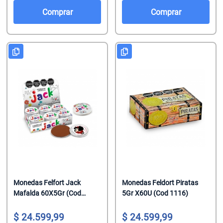
Salsas De To
Talco
Malvaviscos
Comprar
Comprar
Te Clasicos
Toallitas Antib
Mentitas
Te Saborizado
Toallitas Desm
Pastillas
Vinagre
Toallitas Fem
Pastillas Con
Yerbas
Toallitas Hum
Productos Reg
Tratamientos 
Regaliz
Tratamientos 
Turrones De 
Monedas Felfort Jack
Monedas Feldort Piratas
Mafalda 60X5Gr (Cod
5Gr X60U (Cod 1116)
14553)
24.599,99
24.599,99